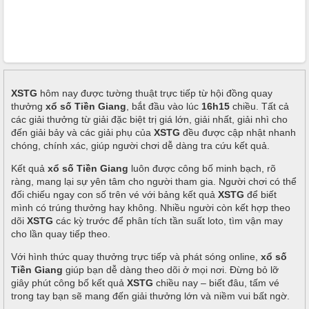
XSTG
hôm nay được tường thuật trực tiếp từ hội đồng quay
thưởng
xổ số Tiền Giang
, bắt đầu vào lúc
16h15
chiều. Tất cả
các giải thưởng từ giải đặc biệt trị giá lớn, giải nhất, giải nhì cho
đến giải bảy và các giải phụ của
XSTG
đều được cập nhật nhanh
chóng, chính xác, giúp người chơi dễ dàng tra cứu kết quả.
Kết quả
xổ số Tiền Giang
luôn được công bố minh bạch, rõ
ràng, mang lại sự yên tâm cho người tham gia. Người chơi có thể
đối chiếu ngay con số trên vé với bảng kết quả
XSTG
để biết
mình có trúng thưởng hay không. Nhiều người còn kết hợp theo
dõi
XSTG
các kỳ trước để phân tích tần suất loto, tìm vận may
cho lần quay tiếp theo.
Với hình thức quay thưởng trực tiếp và phát sóng online,
xổ số
Tiền Giang
giúp bạn dễ dàng theo dõi ở mọi nơi. Đừng bỏ lỡ
giây phút công bố kết quả
XSTG
chiều nay – biết đâu, tấm vé
trong tay bạn sẽ mang đến giải thưởng lớn và niềm vui bất ngờ.