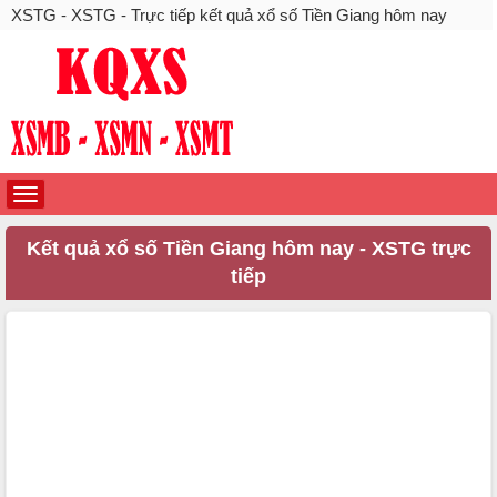
XSTG - XSTG - Trực tiếp kết quả xổ số Tiền Giang hôm nay
Kết quả xổ số Tiền Giang hôm nay - XSTG trực
tiếp