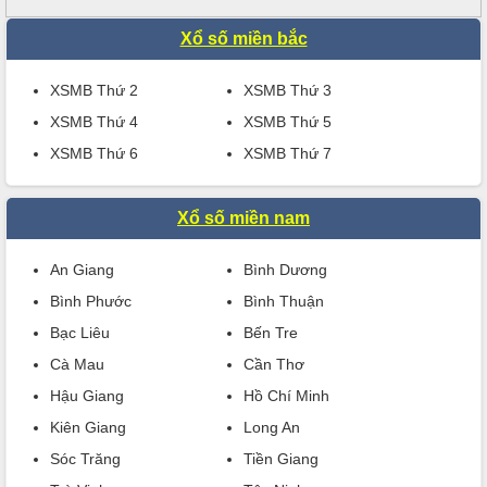
Xổ số miền bắc
XSMB Thứ 2
XSMB Thứ 3
XSMB Thứ 4
XSMB Thứ 5
XSMB Thứ 6
XSMB Thứ 7
Xổ số miền nam
An Giang
Bình Dương
Bình Phước
Bình Thuận
Bạc Liêu
Bến Tre
Cà Mau
Cần Thơ
Hậu Giang
Hồ Chí Minh
Kiên Giang
Long An
Sóc Trăng
Tiền Giang