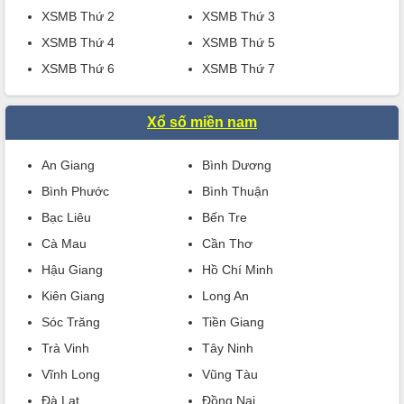
XSMB Thứ 2
XSMB Thứ 3
XSMB Thứ 4
XSMB Thứ 5
XSMB Thứ 6
XSMB Thứ 7
Xổ số miền nam
An Giang
Bình Dương
Bình Phước
Bình Thuận
Bạc Liêu
Bến Tre
Cà Mau
Cần Thơ
Hậu Giang
Hồ Chí Minh
Kiên Giang
Long An
Sóc Trăng
Tiền Giang
Trà Vinh
Tây Ninh
Vĩnh Long
Vũng Tàu
Đà Lạt
Đồng Nai