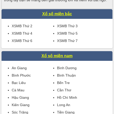
trong tay bạn sẽ mang đến giải thưởng lớn và niềm vui bất ngờ.
Xổ số miền bắc
XSMB Thứ 2
XSMB Thứ 3
XSMB Thứ 4
XSMB Thứ 5
XSMB Thứ 6
XSMB Thứ 7
Xổ số miền nam
An Giang
Bình Dương
Bình Phước
Bình Thuận
Bạc Liêu
Bến Tre
Cà Mau
Cần Thơ
Hậu Giang
Hồ Chí Minh
Kiên Giang
Long An
Sóc Trăng
Tiền Giang