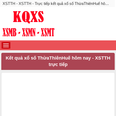
XSTTH - XSTTH - Trực tiếp kết quả xổ số ThừaThiênHuế hôm nay
Kết quả xổ số ThừaThiênHuế hôm nay - XSTTH
trực tiếp