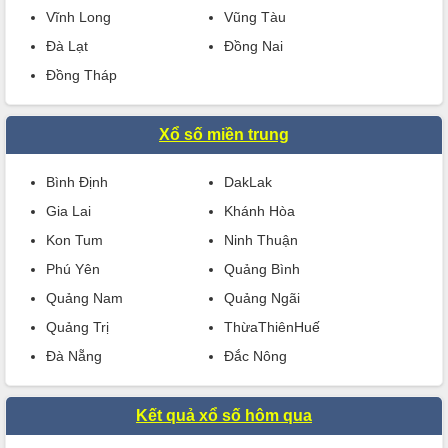
Vĩnh Long
Vũng Tàu
Đà Lạt
Đồng Nai
Đồng Tháp
Xổ số miền trung
Bình Định
DakLak
Gia Lai
Khánh Hòa
Kon Tum
Ninh Thuận
Phú Yên
Quảng Bình
Quảng Nam
Quảng Ngãi
Quảng Trị
ThừaThiênHuế
Đà Nẵng
Đắc Nông
Kết quả xổ số hôm qua