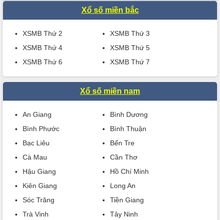
Xổ số miền bắc
XSMB Thứ 2
XSMB Thứ 3
XSMB Thứ 4
XSMB Thứ 5
XSMB Thứ 6
XSMB Thứ 7
Xổ số miền nam
An Giang
Bình Dương
Bình Phước
Bình Thuận
Bạc Liêu
Bến Tre
Cà Mau
Cần Thơ
Hậu Giang
Hồ Chí Minh
Kiên Giang
Long An
Sóc Trăng
Tiền Giang
Trà Vinh
Tây Ninh