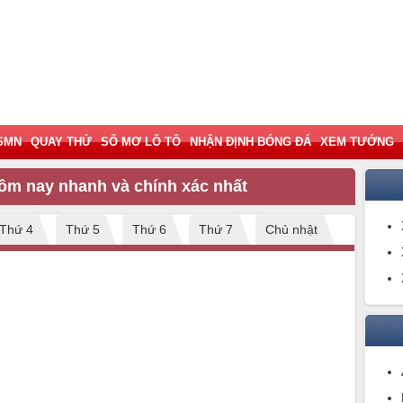
SMN
QUAY THỬ
SỔ MƠ LÔ TÔ
NHẬN ĐỊNH BÓNG ĐÁ
XEM TƯỚNG
hôm nay nhanh và chính xác nhất
Thứ 4
Thứ 5
Thứ 6
Thứ 7
Chủ nhật