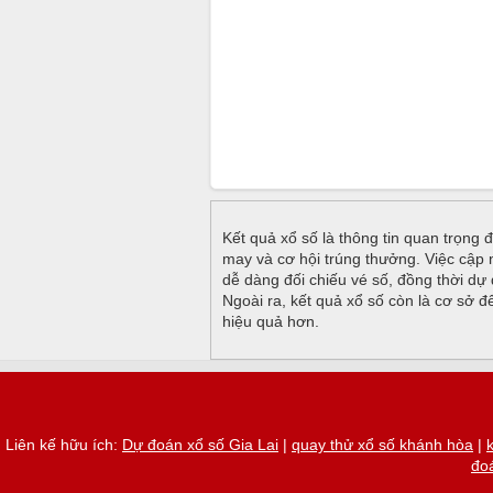
Kết quả xổ số là thông tin quan trọn
may và cơ hội trúng thưởng. Việc cập 
dễ dàng đối chiếu vé số, đồng thời dự
Ngoài ra, kết quả xổ số còn là cơ sở đ
hiệu quả hơn.
Liên kế hữu ích:
Dự đoán xổ số Gia Lai
|
quay thử xổ số khánh hòa
|
đo