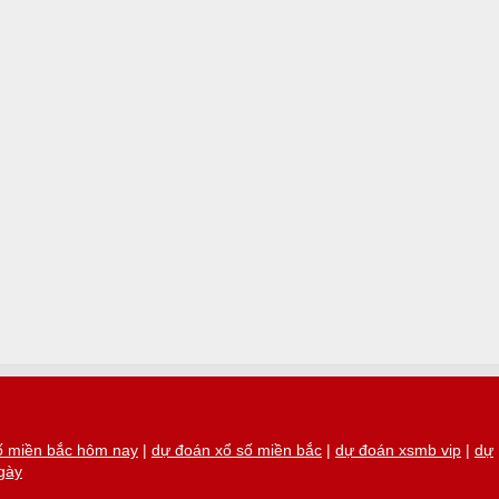
ố miền bắc hôm nay
|
dự đoán xổ số miền bắc
|
dự đoán xsmb vip
|
dự
gày