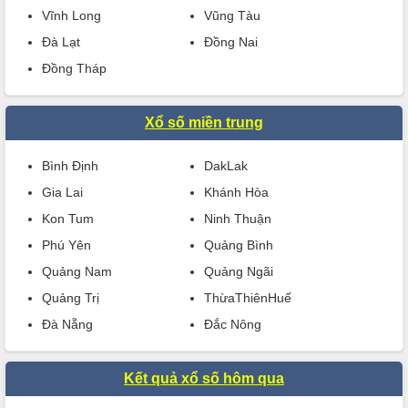
Vĩnh Long
Vũng Tàu
Đà Lạt
Đồng Nai
Đồng Tháp
Xổ số miền trung
Bình Định
DakLak
Gia Lai
Khánh Hòa
Kon Tum
Ninh Thuận
Phú Yên
Quảng Bình
Quảng Nam
Quảng Ngãi
Quảng Trị
ThừaThiênHuế
Đà Nẵng
Đắc Nông
Kết quả xổ số hôm qua