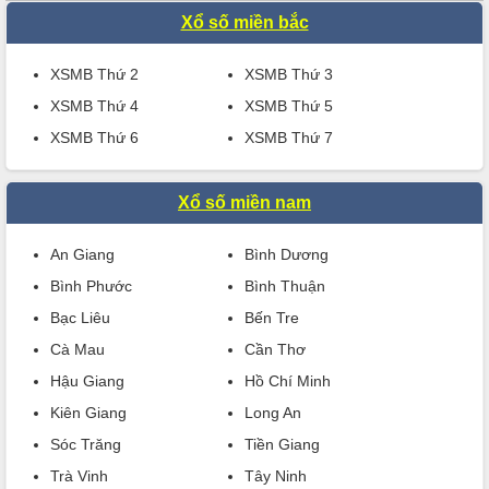
Xổ số miền bắc
XSMB Thứ 2
XSMB Thứ 3
XSMB Thứ 4
XSMB Thứ 5
XSMB Thứ 6
XSMB Thứ 7
Xổ số miền nam
An Giang
Bình Dương
Bình Phước
Bình Thuận
Bạc Liêu
Bến Tre
Cà Mau
Cần Thơ
Hậu Giang
Hồ Chí Minh
Kiên Giang
Long An
Sóc Trăng
Tiền Giang
Trà Vinh
Tây Ninh