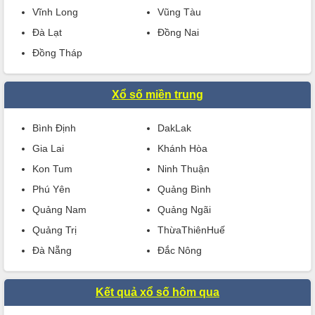
Vĩnh Long
Vũng Tàu
Đà Lạt
Đồng Nai
Đồng Tháp
Xổ số miền trung
Bình Định
DakLak
Gia Lai
Khánh Hòa
Kon Tum
Ninh Thuận
Phú Yên
Quảng Bình
Quảng Nam
Quảng Ngãi
Quảng Trị
ThừaThiênHuế
Đà Nẵng
Đắc Nông
Kết quả xổ số hôm qua