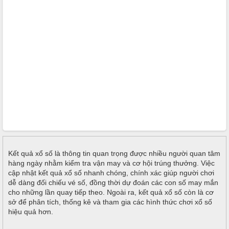
Kết quả xổ số là thông tin quan trọng được nhiều người quan tâm
hàng ngày nhằm kiểm tra vận may và cơ hội trúng thưởng. Việc
cập nhật kết quả xổ số nhanh chóng, chính xác giúp người chơi
dễ dàng đối chiếu vé số, đồng thời dự đoán các con số may mắn
cho những lần quay tiếp theo. Ngoài ra, kết quả xổ số còn là cơ
sở để phân tích, thống kê và tham gia các hình thức chơi xổ số
hiệu quả hơn.