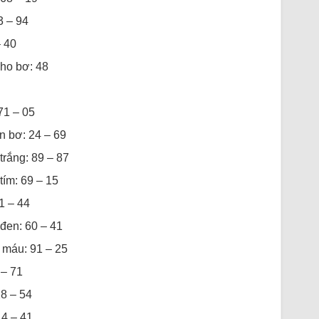
3 – 94
– 40
ho bơ: 48
71 – 05
n bơ: 24 – 69
rắng: 89 – 87
ím: 69 – 15
1 – 44
đen: 60 – 41
 máu: 91 – 25
 – 71
8 – 54
4 – 41