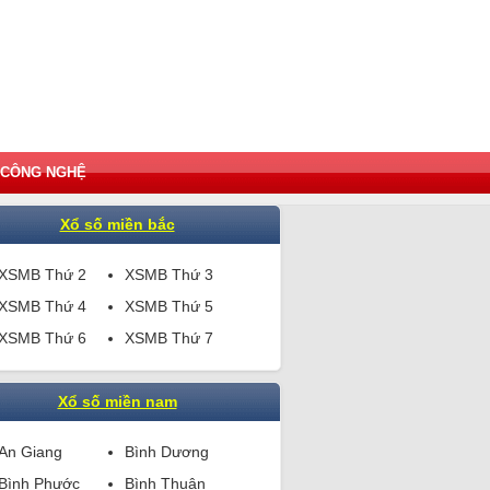
CÔNG NGHỆ
Xổ số miền bắc
XSMB Thứ 2
XSMB Thứ 3
XSMB Thứ 4
XSMB Thứ 5
XSMB Thứ 6
XSMB Thứ 7
Xổ số miền nam
An Giang
Bình Dương
Bình Phước
Bình Thuận