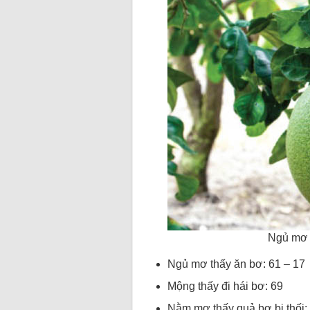
Ngủ mơ 
Ngủ mơ thấy ăn bơ: 61 – 17
Mộng thấy đi hái bơ: 69
Nằm mơ thấy quả bơ bị thối: