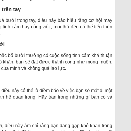
trên tay
 bưởi trong tay, điều này báo hiệu rằng cơ hội may
 tình cảm hay công việc, mọi thứ đều có thể tiến triển
.
ởi
ặc bổ bưởi thường có cuộc sống tình cảm khá thuận
khó khăn, bạn sẽ đạt được thành công như mong muốn.
 của mình và không quá lao lực.
 điều này có thể là điềm báo về việc bạn sẽ mất đi một
n hệ quan trọng. Hãy trân trọng những gì bạn có và
, điều này ám chỉ rằng bạn đang gặp khó khăn trong