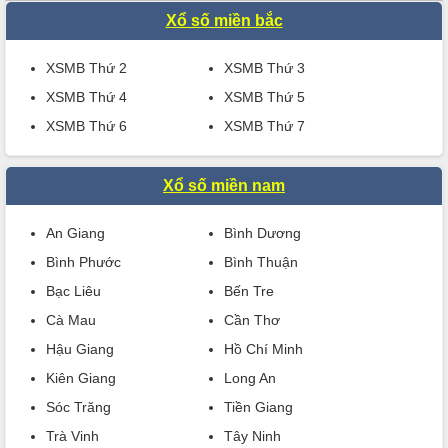
Xổ số miền bắc
XSMB Thứ 2
XSMB Thứ 3
XSMB Thứ 4
XSMB Thứ 5
XSMB Thứ 6
XSMB Thứ 7
Xổ số miền nam
An Giang
Bình Dương
Bình Phước
Bình Thuận
Bạc Liêu
Bến Tre
Cà Mau
Cần Thơ
Hậu Giang
Hồ Chí Minh
Kiên Giang
Long An
Sóc Trăng
Tiền Giang
Trà Vinh
Tây Ninh