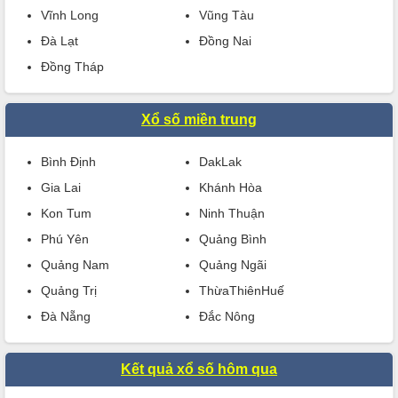
Vĩnh Long
Vũng Tàu
Đà Lạt
Đồng Nai
Đồng Tháp
Xổ số miền trung
Bình Định
DakLak
Gia Lai
Khánh Hòa
Kon Tum
Ninh Thuận
Phú Yên
Quảng Bình
Quảng Nam
Quảng Ngãi
Quảng Trị
ThừaThiênHuế
Đà Nẵng
Đắc Nông
Kết quả xổ số hôm qua