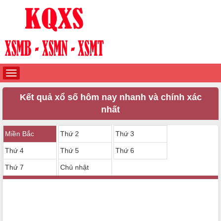
Kết quả xổ số hôm nay nhanh và chính xác
nhất
Miền Bắc
Thứ 2
Thứ 3
Thứ 4
Thứ 5
Thứ 6
Thứ 7
Chủ nhật