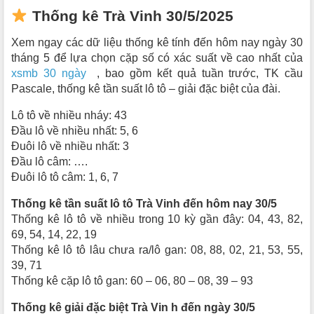
Thống kê Trà Vinh 30/5/2025
Xem ngay các dữ liệu thống kê tính đến hôm nay ngày 30
tháng 5 để lựa chọn cặp số có xác suất về cao nhất của
xsmb 30 ngày
, bao gồm kết quả tuần trước, TK cầu
Pascale, thống kê tần suất lô tô – giải đặc biệt của đài.
Lô tô về nhiều nháy: 43
Đầu lô về nhiều nhất: 5, 6
Đuôi lô về nhiều nhất: 3
Đầu lô câm: ….
Đuôi lô tô câm: 1, 6, 7
Thống kê tần suất lô tô Trà Vinh đến hôm nay 30/5
Thống kê lô tô về nhiều trong 10 kỳ gần đây: 04, 43, 82,
69, 54, 14, 22, 19
Thống kê lô tô lâu chưa ra/lô gan: 08, 88, 02, 21, 53, 55,
39, 71
Thống kê cặp lô tô gan: 60 – 06, 80 – 08, 39 – 93
Thống kê giải đặc biệt Trà Vin h đến ngày 30/5