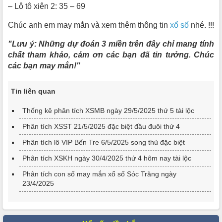
– Lô tô xiên 2: 35 – 69
Chúc anh em may mắn và xem thêm thông tin
xổ số
nhé. !!!
"Lưu ý: Những dự đoán 3 miền trên đây chỉ mang tính
chất tham khảo, cảm ơn các bạn đã tin tưởng. Chúc
các bạn may mắn!"
Tin liên quan
Thống kê phân tích XSMB ngày 29/5/2025 thứ 5 tài lộc
Phân tích XSST 21/5/2025 đặc biệt đầu đuôi thứ 4
Phân tích lô VIP Bến Tre 6/5/2025 song thủ đặc biệt
Phân tích XSKH ngày 30/4/2025 thứ 4 hôm nay tài lộc
Phân tích con số may mắn xổ số Sóc Trăng ngày
23/4/2025