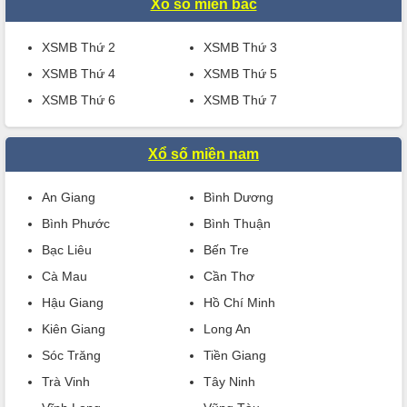
Xổ số miền bắc
XSMB Thứ 2
XSMB Thứ 3
XSMB Thứ 4
XSMB Thứ 5
XSMB Thứ 6
XSMB Thứ 7
Xổ số miền nam
An Giang
Bình Dương
Bình Phước
Bình Thuận
Bạc Liêu
Bến Tre
Cà Mau
Cần Thơ
Hậu Giang
Hồ Chí Minh
Kiên Giang
Long An
Sóc Trăng
Tiền Giang
Trà Vinh
Tây Ninh