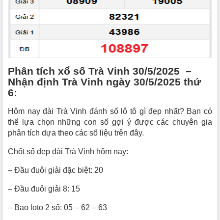
Phân tích xổ số Trà Vinh 30/5/2025 –
Nhận định Trà Vinh ngày 30/5/2025 thứ
6:
Hôm nay đài Trà Vinh đánh số lô tô gì đẹp nhất? Bạn có
thể lựa chọn những con số gợi ý được các chuyên gia
phân tích dựa theo các số liệu trên đây.
Chốt số đẹp đài Trà Vinh hôm nay:
– Đầu đuôi giải đặc biệt: 20
– Đầu đuôi giải 8: 15
– Bao loto 2 số: 05 – 62 – 63