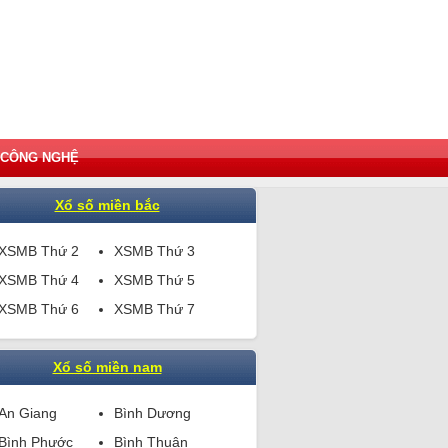
CÔNG NGHỆ
Xổ số miền bắc
XSMB Thứ 2
XSMB Thứ 3
XSMB Thứ 4
XSMB Thứ 5
XSMB Thứ 6
XSMB Thứ 7
Xổ số miền nam
An Giang
Bình Dương
Bình Phước
Bình Thuận