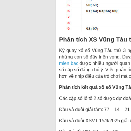
Phân tích XS Vũng Tàu 
Kỳ quay xổ số Vũng Tàu thứ 3 n
những con số đầy triển vọng. Dựa
mien bac
được nhiều người quan t
số cặp số đáng chú ý. Việc phân t
hơn về nhịp điệu của trò chơi mà 
Phân tích kết quả xổ số Vũng Tà
Các cặp số lô tô 2 số được dự đoá
Đầu và đuôi giải tám: 77 – 14 – 21
Đầu và đuôi XSVT 15/4/2025 giải đ