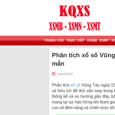
TRANG CHỦ
TRỰC TIẾP
XSMB
XSMT
X
Phân tích xổ số Vũng
mắn
14/04/2025
Phân tích
xổ số
Vũng Tàu ngày 15/
và hữu ích để thử vận may trong 
thống kê và xu hướng gần đây, bà
mang lại sự hào hứng khi tham gi
con số tiềm năng và chiến lược tối