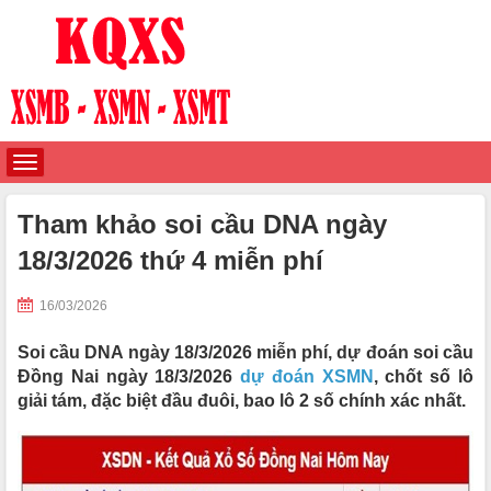
Tham khảo soi cầu DNA ngày
18/3/2026 thứ 4 miễn phí
16/03/2026
Soi cầu DNA ngày 18/3/2026 miễn phí, dự đoán soi cầu
Đồng Nai ngày 18/3/2026
dự đoán XSMN
, chốt số lô
giải tám, đặc biệt đầu đuôi, bao lô 2 số chính xác nhất.