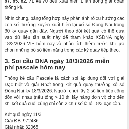
87, 85, 82, 71 và 70
đều xuất hiện 1 lần trong giai đoạn
thống kê.
Nhìn chung, bảng tổng hợp này phản ánh rõ xu hướng các
con số thường xuyên xuất hiện tại xổ số Đồng Nai trong
30 kỳ quay gần đây. Người theo dõi kết quả có thể dựa
vào dữ liệu tần suất này để tham khảo XSDNA ngày
18/3/2026 VIP hôm nay và phân tích thêm trước khi lựa
chọn những bộ số tiềm năng trong các kỳ quay tiếp theo.
3. Soi cầu DNA ngày 18/3/2026 miễn
phí pascale hôm nay
Thống kê cầu Pascale là cách soi áp dụng đối với giải
Đặc biệt và giải Nhất trong kết quả quay thưởng xổ số
Đồng Nai kỳ 18/3/2026. Người chơi lấy 2 số liên tiếp cộng
dồn với nhau (nếu tổng > 10 thì lấy hàng đơn vị) cho đến
khi kết quả cuối cùng chỉ còn 2 chữ số là lô 18/3 bạn cần.
Kết quả ngày 11/3:
Giải ĐB: 972486
Giải nhất: 32065