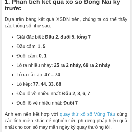
1. Phân tích kết quả xổ số Đồng Nai kỳ
trước
Dựa trên bảng kết quả XSDN trên, chúng ta có thể thấy
các thông số như sau:
Giải đặc biệt:
Đầu 2, đuôi 5, tổng 7
Đầu câm:
1, 5
Đuôi câm:
0, 1
Lô ra nhiều nháy:
25 ra 2 nháy, 69 ra 2 nháy
Lô ra cả cặp:
47 – 74
Lô kép:
77, 44, 33, 88
Đầu lô về nhiều nhất:
Đầu 2, 3, 6, 7
Đuôi lô về nhiều nhất:
Đuôi 7
Anh em nên kết hợp với
quay thử xổ số Vũng Tàu
cùng
các tỉnh miền khác để nghiên cứu phương pháp hiệu quả
nhất cho con số may mắn ngày kỳ quay thưởng tới.