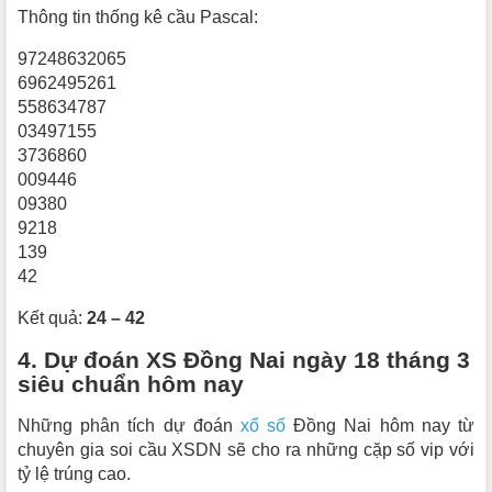
Thông tin thống kê cầu Pascal:
97248632065
6962495261
558634787
03497155
3736860
009446
09380
9218
139
42
Kết quả:
24 – 42
4. Dự đoán XS Đồng Nai ngày 18 tháng 3
siêu chuẩn hôm nay
Những phân tích dự đoán
xổ số
Đồng Nai hôm nay từ
chuyên gia soi cầu XSDN sẽ cho ra những cặp số vip với
tỷ lệ trúng cao.