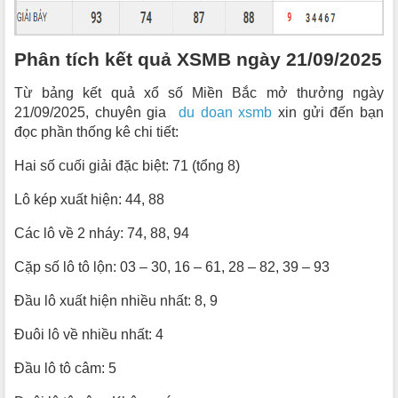
Phân tích kết quả XSMB ngày 21/09/2025
Từ bảng kết quả xổ số Miền Bắc mở thưởng ngày
21/09/2025, chuyên gia
du doan xsmb
xin gửi đến bạn
đọc phần thống kê chi tiết:
Hai số cuối giải đặc biệt: 71 (tổng 8)
Lô kép xuất hiện: 44, 88
Các lô về 2 nháy: 74, 88, 94
Cặp số lô tô lộn: 03 – 30, 16 – 61, 28 – 82, 39 – 93
Đầu lô xuất hiện nhiều nhất: 8, 9
Đuôi lô về nhiều nhất: 4
Đầu lô tô câm: 5