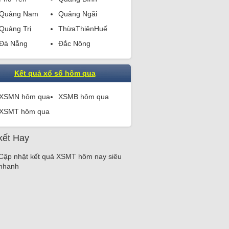
Quảng Nam
Quảng Ngãi
Quảng Trị
ThừaThiênHuế
Đà Nẵng
Đắc Nông
Kết quả xổ số hôm qua
XSMN hôm qua
XSMB hôm qua
XSMT hôm qua
kết Hay
Cập nhật kết quả
XSMT hôm nay
siêu
nhanh