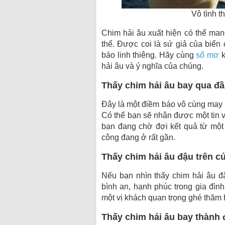
Vô tình t
Chim hải âu xuất hiện có thể man
thể. Được coi là sứ giả của biển
báo linh thiêng. Hãy cùng
sổ mơ
k
hải âu và ý nghĩa của chúng.
Thấy chim hải âu bay qua đ
Đây là một điềm báo vô cùng may m
Có thể bạn sẽ nhận được một tin v
bạn đang chờ đợi kết quả từ một 
công đang ở rất gần.
Thấy chim hải âu đậu trên cử
Nếu bạn nhìn thấy chim hải âu đ
bình an, hạnh phúc trong gia đình
một vị khách quan trọng ghé thă
Thấy chim hải âu bay thành 