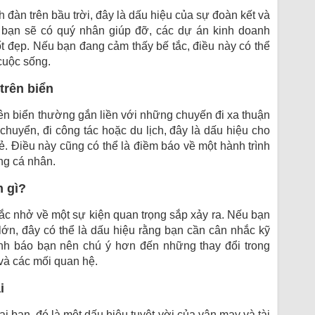
h đàn trên bầu trời, đây là dấu hiệu của sự đoàn kết và
, bạn sẽ có quý nhân giúp đỡ, các dự án kinh doanh
ốt đẹp. Nếu bạn đang cảm thấy bế tắc, điều này có thể
cuộc sống.
trên biển
ên biển thường gắn liền với những chuyến đi xa thuận
chuyển, đi công tác hoặc du lịch, đây là dấu hiệu cho
ẻ. Điều này cũng có thể là điềm báo về một hành trình
ng cá nhân.
m gì?
nhắc nhở về một sự kiện quan trọng sắp xảy ra. Nếu bạn
lớn, đây có thể là dấu hiệu rằng bạn cần cân nhắc kỹ
ảnh báo bạn nên chú ý hơn đến những thay đổi trong
 và các mối quan hệ.
i
ai bạn, đó là một dấu hiệu tuyệt vời của vận may và tài