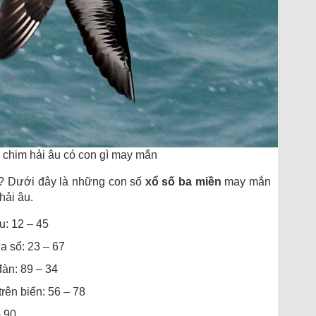
y chim hải âu có con gì may mắn
ì? Dưới đây là những con số
xổ số ba miền
may mắn
hải âu.
u: 12 – 45
a sổ: 23 – 67
đàn: 89 – 34
rên biển: 56 – 78
– 90