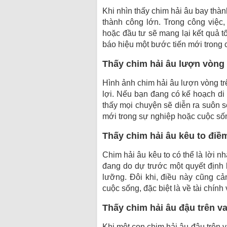
Khi nhìn thấy chim hải âu bay thàn
thành công lớn. Trong công việc
hoặc đầu tư sẽ mang lại kết quả t
báo hiệu một bước tiến mới trong 
Thấy chim hải âu lượn vòng 
Hình ảnh chim hải âu lượn vòng tr
lợi. Nếu bạn đang có kế hoạch di 
thấy mọi chuyện sẽ diễn ra suôn s
mới trong sự nghiệp hoặc cuộc số
Thấy chim hải âu kêu to điề
Chim hải âu kêu to có thể là lời 
đang do dự trước một quyết định 
lưỡng. Đôi khi, điều này cũng c
cuộc sống, đặc biệt là về tài chính
Thấy chim hải âu đậu trên va
Khi một con chim hải âu đậu trên v