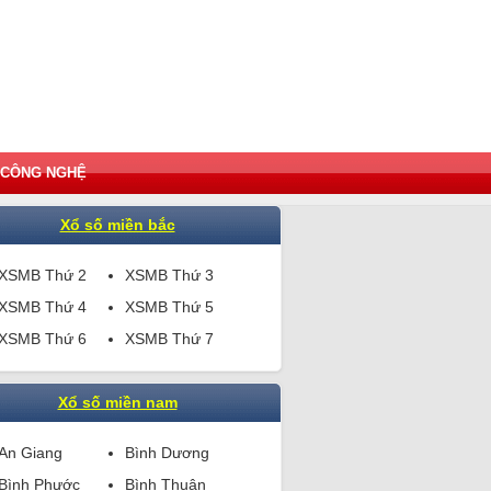
CÔNG NGHỆ
Xổ số miền bắc
XSMB Thứ 2
XSMB Thứ 3
XSMB Thứ 4
XSMB Thứ 5
XSMB Thứ 6
XSMB Thứ 7
Xổ số miền nam
An Giang
Bình Dương
Bình Phước
Bình Thuận