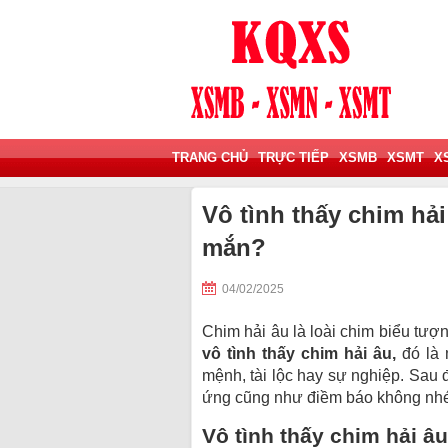
TRANG CHỦ
TRỰC TIẾP
XSMB
XSMT
X
Vô tình thấy chim hả
mắn?
04/02/2025
Chim hải âu là loài chim biểu tượ
vô tình thấy chim hải âu,
đó là 
mệnh, tài lộc hay sự nghiệp. Sau
ứng cũng như điềm báo không nh
Vô tình thấy chim hải âu