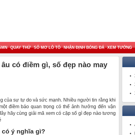
SMN
QUAY THỬ
SỔ MƠ LÔ TÔ
NHẬN ĐỊNH BÓNG ĐÁ
XEM TƯỚNG
i âu có điềm gì, số đẹp nào may
ng của sự tự do và sức mạnh. Nhiều người tin rằng khi
một điềm báo quan trọng có thể ảnh hưởng đến vận
 đây hãy cùng giải mã xem có cặp số gì đẹp nào tương
é
 có ý nghĩa gì?