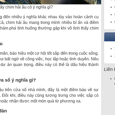
hấy chim hải âu có ý nghĩa gì?
g đến nhiều ý nghĩa khác nhau tùy vào hoàn cảnh cụ
 cả, chim hải âu mang trong mình nhiều bí ẩn và điềm
hám phá tình huống thường gặp khi vô tình thấy chim
ầu
ắn, báo hiệu một cơ hội tốt sắp đến trong cuộc sống.
ui bất ngờ về công việc, học tập hoặc tình duyên. Nếu
dự án quan trọng, điều này có thể là dấu hiệu thành
Liên 
a sổ ý nghĩa gì?
ậu trên cửa sổ nhà mình, đây là một điềm báo về sự
. Đôi khi, điều này cũng tượng trưng cho việc sắp có
m hoặc nhận được một món quà từ phương xa.
đàn