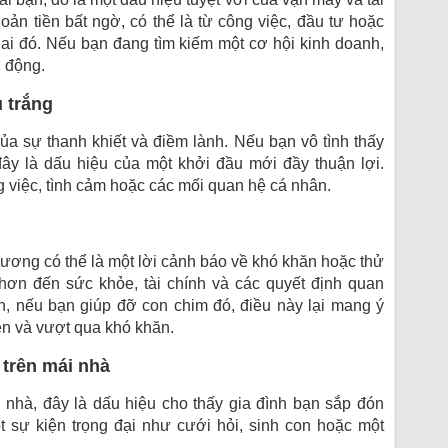
ản tiền bất ngờ, có thể là từ công việc, đầu tư hoặc
ừ ai đó. Nếu bạn đang tìm kiếm một cơ hội kinh doanh,
h động.
u trắng
ủa sự thanh khiết và điềm lành. Nếu bạn vô tình thấy
ây là dấu hiệu của một khởi đầu mới đầy thuận lợi.
g việc, tình cảm hoặc các mối quan hệ cá nhân.
thương có thể là một lời cảnh báo về khó khăn hoặc thử
hơn đến sức khỏe, tài chính và các quyết định quan
iên, nếu bạn giúp đỡ con chim đó, điều này lại mang ý
iện và vượt qua khó khăn.
 trên mái nhà
i nhà, đây là dấu hiệu cho thấy gia đình bạn sắp đón
ột sự kiện trọng đại như cưới hỏi, sinh con hoặc một