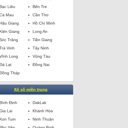
Bạc Liêu
Bến Tre
Cà Mau
Cần Thơ
Hậu Giang
Hồ Chí Minh
Kiên Giang
Long An
Sóc Trăng
Tiền Giang
Trà Vinh
Tây Ninh
Vĩnh Long
Vũng Tàu
Đà Lạt
Đồng Nai
Đồng Tháp
Xổ số miền trung
Bình Định
DakLak
Gia Lai
Khánh Hòa
Kon Tum
Ninh Thuận
Phú Yên
Quảng Bình