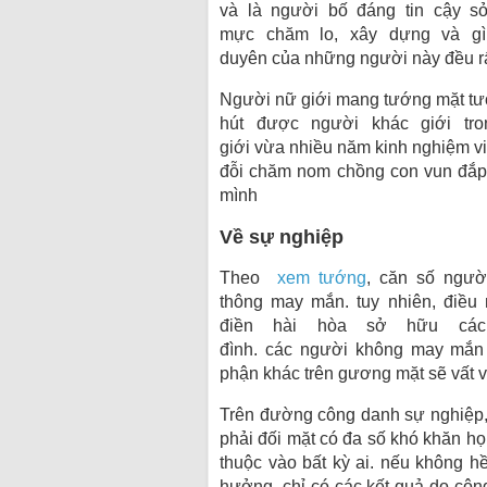
và là người bố đáng tin cậy
s
mực
chăm lo,
xây dựng
và
g
duyên
của
những
người này đều
r
Người
nữ giới
mang
tướng mặt
tư
hút
được người khác giới
tr
giới
vừa
nhiều năm kinh nghiệm
vi
đỗi
chăm nom
chồng con
vun đắ
mình
Về sự nghiệp
Theo
xem tướng
,
căn số
người
thông
may mắn.
tuy nhiên
, điều
điền
hài hòa
sở hữu
các
đình.
các
người
không
may mắ
phận
khác trên
gương mặt
sẽ
vất 
Trên
đường
công danh sự nghiệp
phải đối mặt
có
đa số
khó khăn
họ
thuộc vào bất kỳ
ai
.
nếu
không h
hưởng
, chỉ
có
các
kết quả do công