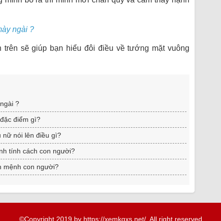
ày ngài ?
 trên sẽ giúp bạn hiểu đôi điều về tướng mặt vuông
ngài ?
 đặc điểm gì?
 nữ nói lên điều gì?
h tính cách con người?
n mệnh con người?
©Copyright 2019 by https://xemkqxs.net/. All right reserved