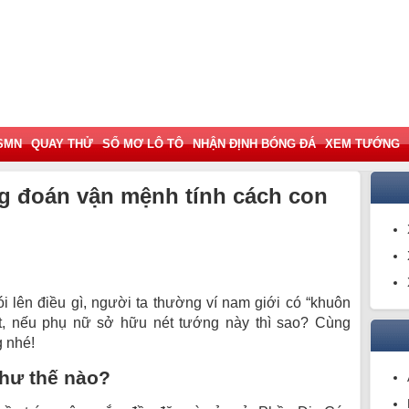
SMN
QUAY THỬ
SỔ MƠ LÔ TÔ
NHẬN ĐỊNH BÓNG ĐÁ
XEM TƯỚNG
 đoán vận mệnh tính cách con
lên điều gì, người ta thường ví nam giới có “khuôn
ốt, nếu phụ nữ sở hữu nét tướng này thì sao? Cùng
 nhé!
hư thế nào?