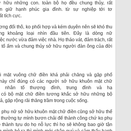
ở hữu
những
con.
toàn bộ
họ đều chung thủy,
rất
ìn giữ
hạnh phúc gia đình.
từ
sự nghiệp
tới
tơ
ất tích cực
.
ơng đối
thô,
ko
phối hợp
và kém duyên nên sẽ khó
thu
ong khoảng
loại
nhìn
đầu tiên
. Đây là
dòng
nữ
ệc nước vừa đảm việc nhà. Họ
tháo
vát,
đảm trách
,
rất
p
tổ ấm và chung thủy
sở hữu
người đàn ông của đời
 mặt vuông chữ điền
khá
phải chăng
và gặp
phổ
 này chỉ đúng
có
các
người
sở hữu
khuôn mặt chữ
nhân tố
thượng đình, trung đình và hạ
n
có
bộ mặt
chữ điền tương khắc
sở hữu
những
bộ
vả
, gặp
rộng rãi
thăng trầm trong cuộc sống.
,
phụ nữ
sở hữu
khuôn mặt chữ điền cũng
sở hữu
thể
 thường tự mình bươn chải để thành công chứ
ko
phụ
ề
thành tựu
do họ
nỗ lực
thì họ sẽ
không
bao giờ
tận
 mình bỏ ra thì mình mới chân quý và cảm thấy hạnh