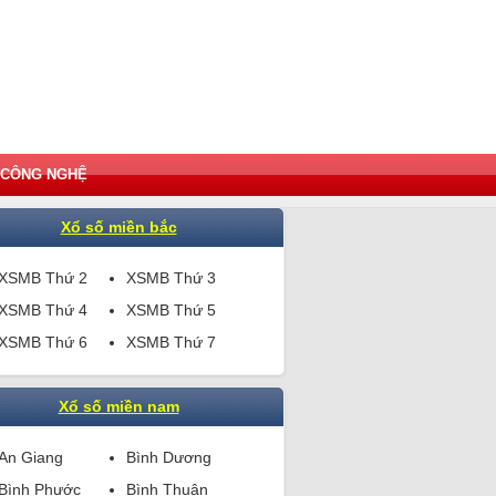
CÔNG NGHỆ
Xổ số miền bắc
XSMB Thứ 2
XSMB Thứ 3
XSMB Thứ 4
XSMB Thứ 5
XSMB Thứ 6
XSMB Thứ 7
Xổ số miền nam
An Giang
Bình Dương
Bình Phước
Bình Thuận