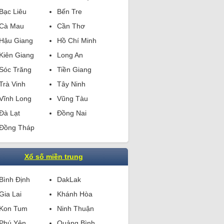
Bạc Liêu
Bến Tre
Cà Mau
Cần Thơ
Hậu Giang
Hồ Chí Minh
Kiên Giang
Long An
Sóc Trăng
Tiền Giang
Trà Vinh
Tây Ninh
Vĩnh Long
Vũng Tàu
Đà Lạt
Đồng Nai
Đồng Tháp
Xổ số miền trung
Bình Định
DakLak
Gia Lai
Khánh Hòa
Kon Tum
Ninh Thuận
Phú Yên
Quảng Bình