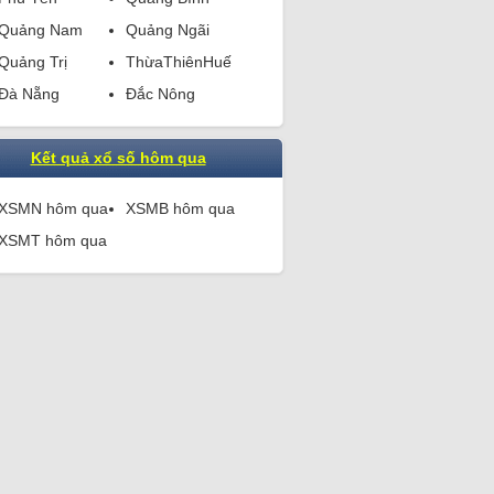
Quảng Nam
Quảng Ngãi
Quảng Trị
ThừaThiênHuế
Đà Nẵng
Đắc Nông
Kết quả xổ số hôm qua
XSMN hôm qua
XSMB hôm qua
XSMT hôm qua