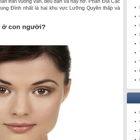
ần trán vuông vắn, đều đặn và nảy nở. Phần Địa Các
rung Đình nhất là hai khu vực Lưỡng Quyền thấp và
 ở con người?