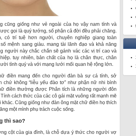
 cũng giống như vẻ ngoài của họ vậy nam tính và
ược gọi là quý tướng,
số phận
cả đời đều
phải chăng
.
n,
có
trí tuệ
hơn người,
chuyên nghiệp
giang toàn
số mệnh
sang giàu
.
mang
tài lãnh đạo và khả năng
ng
người này
chắc chắn
sẽ
gánh vác
các
vị trí cao và
ghiệp.
tuy nhiên
,
bản chất
của họ là
chân thực
,
chân
ười tình
quý và
với
mạng lưới
mối quan hệ rộng
lớn
.
chữ điền
mang đến
cho người
đàn bà
sự
cá tính
,
sở
n
chứ
không
“liễu yếu đào tơ” như phận
nữ nhi
bình
chữ điền thường được
Phân tích
là
những
người
đôn
 Tính
cách thức
của
các
cô gái mặt vuông rất mạnh mẽ
 khác. Cũng giống như đàn ông mặt chữ điền họ thích
hăng
một
mình
phụ trách
cuộc sống.
g thì sao?
ờng cột
của gia đình, là chỗ dựa
ý thức
cho người vợ