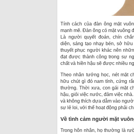
Tính
cách
của đàn ông mặt vuông
mạnh mẽ. Đàn ông
có
mặt vuông đ
Là người
quyết đoán
, chín chắ
diện,
sáng tạo
nhạy bén,
sở hữu
thuyết phục người khác nên
nhữ
đạt được thành công trong sự n
chất
và
hiền hậu
sẽ được
nhiều
ng
Theo nhân tướng học, nét mặt 
hữu
chút gì
đó
nam tính,
cứng rắ
thường
. Thời xưa, con gái mặt 
hậu
,
giỏi
việc nước, đảm việc nhà.
và
không
thích dựa dẫm vào người
sự
lẻ loi
,
với
thể hoạt động
phải c
Về tình cảm người mặt vuôn
Trong hôn nhân, họ thường là
rư