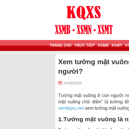
TRANG CHỦ
TRỰC TIẾP
XSMB
XSMT
X
Xem tướng mặt vuông
người?
01/08/2020
Tướng mặt vuông ở con người nói 
mặt vuông chữ điền” là tướng t
xemkqxs.net
xem tướng mặt vuông
1.Tướng mặt vuông là n