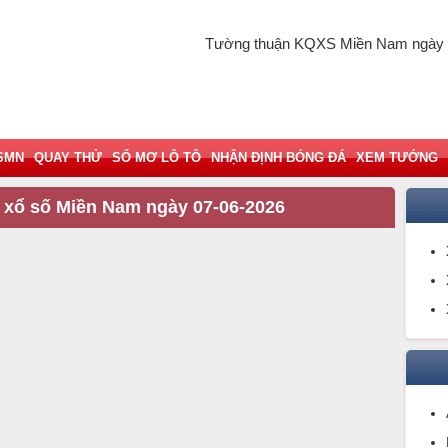
Tường thuận KQXS Miền Nam ngày 0
SMN
QUAY THỬ
SỔ MƠ LÔ TÔ
NHẬN ĐỊNH BÓNG ĐÁ
XEM TƯỚNG
ả xổ số Miền Nam ngày 07-06-2026