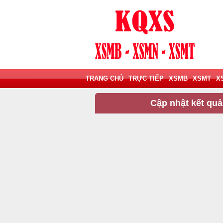
TRANG CHỦ
TRỰC TIẾP
XSMB
XSMT
X
Cập nhật kết qu