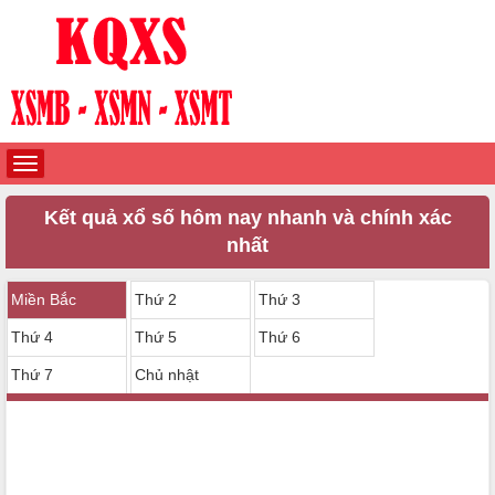
Kết quả xổ số hôm nay nhanh và chính xác
nhất
Miền Bắc
Thứ 2
Thứ 3
Thứ 4
Thứ 5
Thứ 6
Thứ 7
Chủ nhật