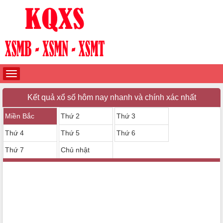
Kết quả xổ số hôm nay nhanh và chính xác nhất
Miền Bắc
Thứ 2
Thứ 3
Thứ 4
Thứ 5
Thứ 6
Thứ 7
Chủ nhật